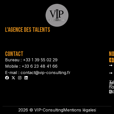
L'AGENCE DES TALENTS
CONTACT
N
N
TA
CO
Bureau : +33 1 39 55 02 29
Mobile : +33 6 23 48 41 66
E-mail : contact@vip-consulting.fr
Té
no
b
2026 © VIP-Consulting
Mentions légales