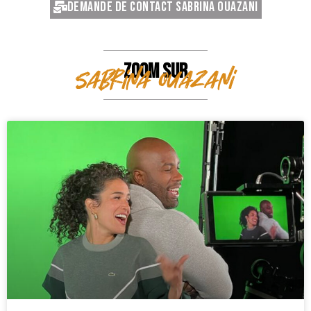
Demande de contact Sabrina Ouazani
ZOOM SUR
Sabrina Ouazani