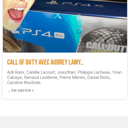
Call of Duty avec Audrey Lamy…
Adil Rami, Camille Lacourt, JoeyStarr, Philippe Lacheau, Yoan
Cabaye, Renaud Lavillenie, Pierre Ménès, Daniel Riolo,
Caroline Ithurbide.
→ EN SAVOIR +