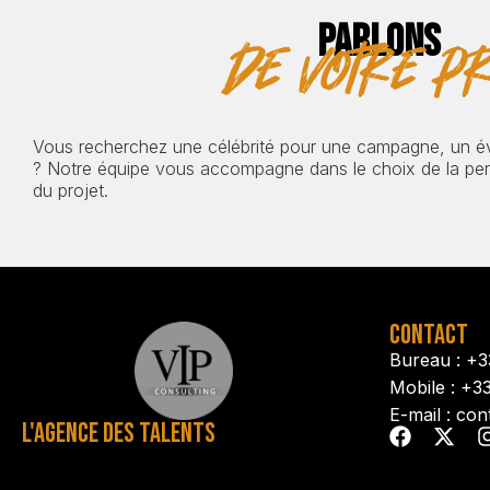
PARLONS
de votre pr
Vous recherchez une célébrité pour une campagne, un 
? Notre équipe vous accompagne dans le choix de la pers
du projet.
CONTACT
Bureau : +3
Mobile : +3
E-mail : con
L'AGENCE DES TALENTS