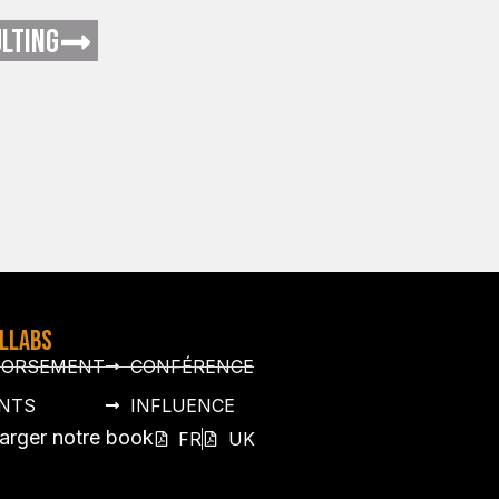
LTING
OLLABS
DORSEMENT
CONFÉRENCE
NTS
INFLUENCE
arger notre book
FR
UK