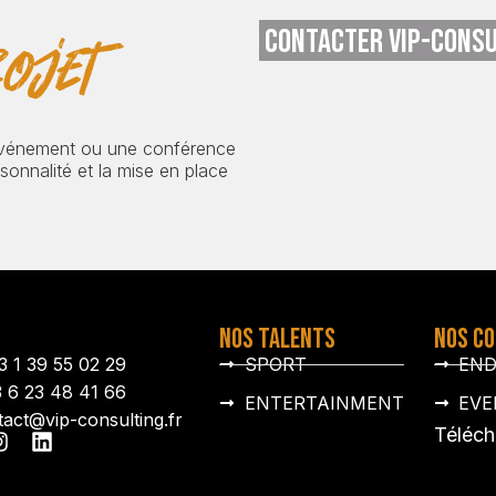
CONTACTER VIP-CONSU
ojet
événement ou une conférence
onnalité et la mise en place
NOS TALENTS
NOS C
3 1 39 55 02 29
SPORT
EN
3 6 23 48 41 66
ENTERTAINMENT
EVE
tact@vip-consulting.fr
Téléch