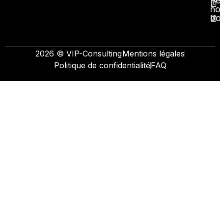
Té
no
b
2026 © VIP-Consulting
Mentions légales
Politique de confidentialité
FAQ