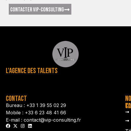
CONTACTER VIP-CONSULTING
L'AGENCE DES TALENTS
CONTACT
N
N
TA
CO
Bureau : +33 1 39 55 02 29
Mobile : +33 6 23 48 41 66
E-mail : contact@vip-consulting.fr