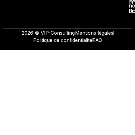
Té
no
b
2026 © VIP-Consulting
Mentions légales
Politique de confidentialité
FAQ