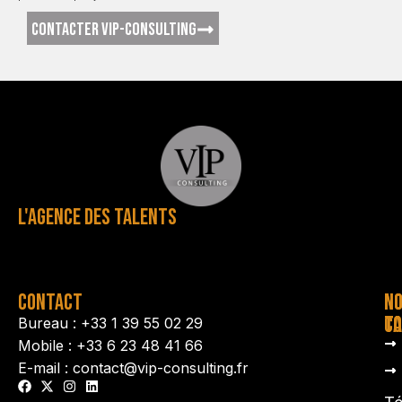
CONTACTER VIP-CONSULTING
L'AGENCE DES TALENTS
CONTACT
N
N
TA
CO
Bureau : +33 1 39 55 02 29
Mobile : +33 6 23 48 41 66
E-mail : contact@vip-consulting.fr