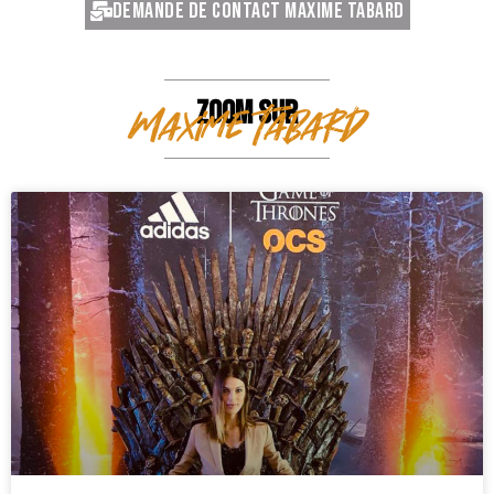
Demande de contact Maxime Tabard
ZOOM SUR
Maxime Tabard