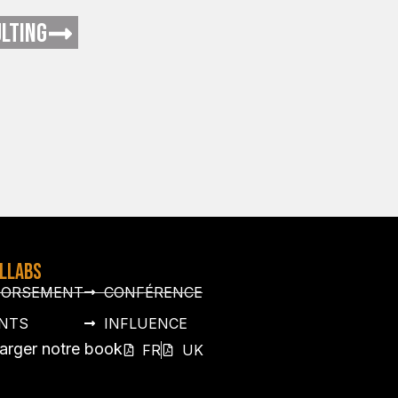
LTING
OLLABS
DORSEMENT
CONFÉRENCE
NTS
INFLUENCE
arger notre book
FR
UK