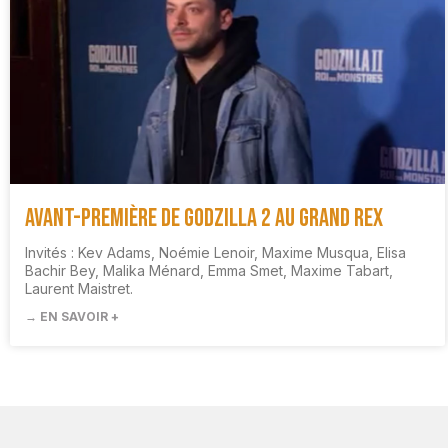
Avant-première de Godzilla 2 au Grand Rex
Invités : Kev Adams, Noémie Lenoir, Maxime Musqua, Elisa
Bachir Bey, Malika Ménard, Emma Smet, Maxime Tabart,
Laurent Maistret.
→ EN SAVOIR +