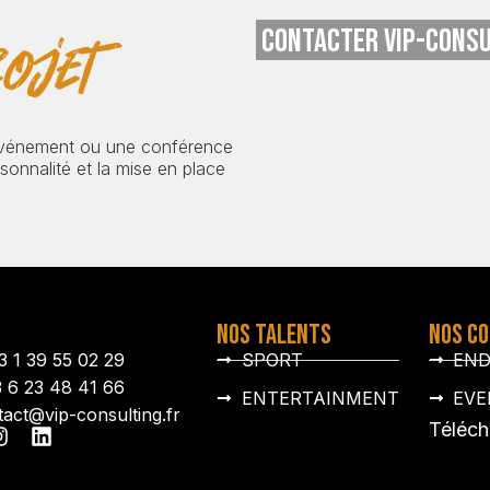
CONTACTER VIP-CONSU
ojet
événement ou une conférence
onnalité et la mise en place
NOS TALENTS
NOS C
3 1 39 55 02 29
SPORT
EN
3 6 23 48 41 66
ENTERTAINMENT
EVE
tact@vip-consulting.fr
Téléch