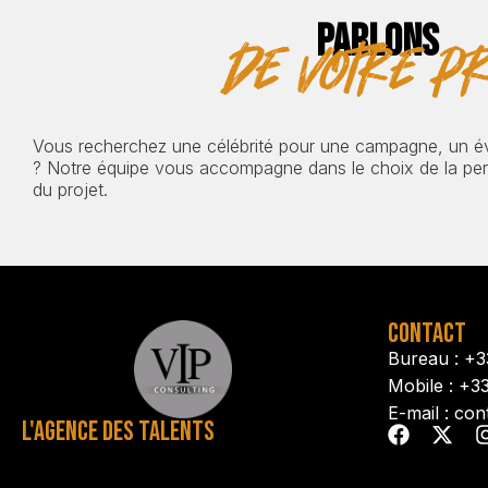
PARLONS
de votre pr
Vous recherchez une célébrité pour une campagne, un 
? Notre équipe vous accompagne dans le choix de la pers
du projet.
CONTACT
Bureau : +3
Mobile : +3
E-mail : con
L'AGENCE DES TALENTS