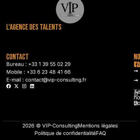
L'AGENCE DES TALENTS
CONTACT
N
N
TA
CO
Bureau : +33 1 39 55 02 29
Mobile : +33 6 23 48 41 66
E-mail : contact@vip-consulting.fr
Té
no
b
2026 © VIP-Consulting
Mentions légales
Politique de confidentialité
FAQ