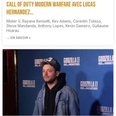
Call of duty Modern warfare avec Lucas
Hernandez…
Mister V, Rayane Bensetti, Kev Adams, Corentin Tolisso,
Steve Mandanda, Anthony Lopes, Kevin Gameiro, Guillaume
Hoarau.
→ EN SAVOIR +