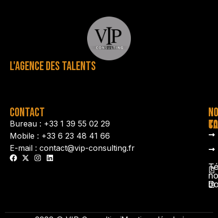
L'AGENCE DES TALENTS
CONTACT
N
N
TA
CO
Bureau : +33 1 39 55 02 29
Mobile : +33 6 23 48 41 66
E-mail : contact@vip-consulting.fr
Té
no
b