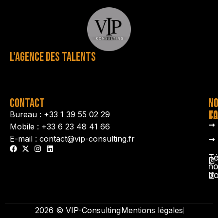
L'AGENCE DES TALENTS
CONTACT
N
N
TA
CO
Bureau : +33 1 39 55 02 29
Mobile : +33 6 23 48 41 66
E-mail : contact@vip-consulting.fr
Té
no
b
2026 © VIP-Consulting
Mentions légales