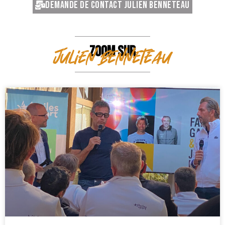
Demande de contact Julien Benneteau
ZOOM SUR
Julien Benneteau