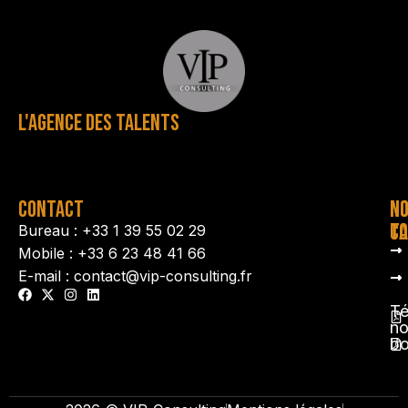
L'AGENCE DES TALENTS
CONTACT
N
N
TA
CO
Bureau : +33 1 39 55 02 29
Mobile : +33 6 23 48 41 66
E-mail : contact@vip-consulting.fr
Té
no
b