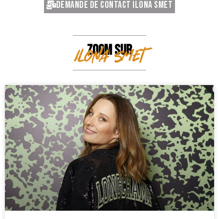
Demande de contact Ilona Smet
ZOOM SUR
Ilona Smet