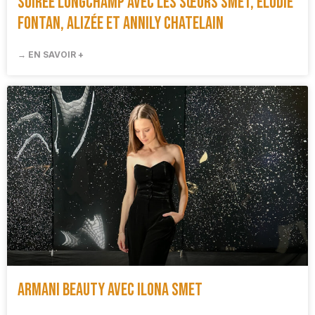
Soirée Longchamp avec les sœurs Smet, Élodie
Fontan, Alizée et Annily Chatelain
→ EN SAVOIR +
Armani Beauty avec Ilona Smet