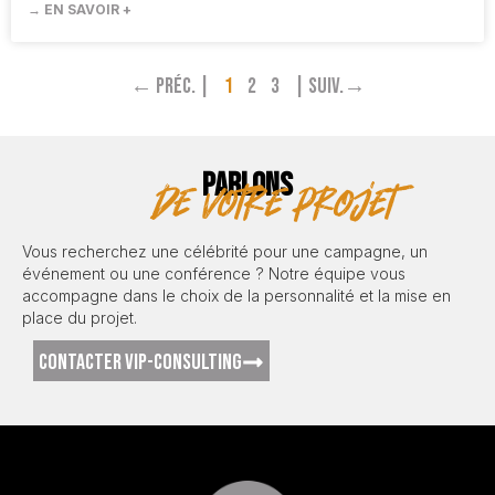
→ EN SAVOIR +
← Préc. |
1
2
3
| Suiv.→
PARLONS
de votre projet
Vous recherchez une célébrité pour une campagne, un
événement ou une conférence ? Notre équipe vous
accompagne dans le choix de la personnalité et la mise en
place du projet.
CONTACTER VIP-CONSULTING