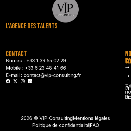
L'AGENCE DES TALENTS
CONTACT
N
N
TA
CO
Bureau : +33 1 39 55 02 29
Mobile : +33 6 23 48 41 66
E-mail : contact@vip-consulting.fr
Té
no
b
2026 © VIP-Consulting
Mentions légales
Politique de confidentialité
FAQ