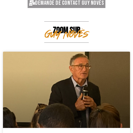
Demande de contact Guy Novès
ZOOM SUR
Guy Novès