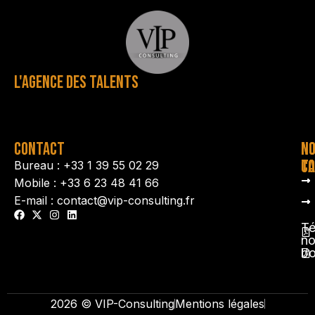
L'AGENCE DES TALENTS
CONTACT
N
N
TA
CO
Bureau : +33 1 39 55 02 29
Mobile : +33 6 23 48 41 66
E-mail : contact@vip-consulting.fr
Té
no
b
2026 © VIP-Consulting
Mentions légales