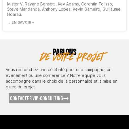
Mister V, Rayane Bensetti, Kev Adams, Corentin Tolisso,
Steve Mandanda, Anthony Lopes, Kevin Gameiro, Guillaume
Hoarau.
→ EN SAVOIR +
PARLONS
de votre projet
Vous recherchez une célébrité pour une campagne, un
événement ou une conférence ? Notre équipe vous
accompagne dans le choix de la personnalité et la mise en
place du projet.
CONTACTER VIP-CONSULTING