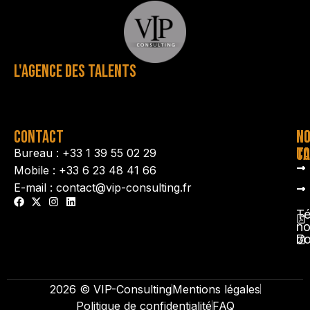
L'AGENCE DES TALENTS
CONTACT
N
N
TA
CO
Bureau : +33 1 39 55 02 29
Mobile : +33 6 23 48 41 66
E-mail : contact@vip-consulting.fr
Té
no
b
2026 © VIP-Consulting
Mentions légales
Politique de confidentialité
FAQ