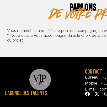
PARLONS
de votre pr
Vous recherchez une célébrité pour une campagne, un 
? Notre équipe vous accompagne dans le choix de la pers
du projet.
CONTACT
Bureau : +3
Mobile : +3
E-mail : con
L'AGENCE DES TALENTS