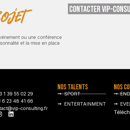
CONTACTER VIP-CONSU
ojet
événement ou une conférence
onnalité et la mise en place
NOS TALENTS
NOS C
3 1 39 55 02 29
SPORT
EN
3 6 23 48 41 66
ENTERTAINMENT
EVE
tact@vip-consulting.fr
Téléch