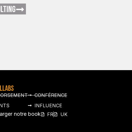
LTING
OLLABS
DORSEMENT
CONFÉRENCE
NTS
INFLUENCE
arger notre book
FR
UK