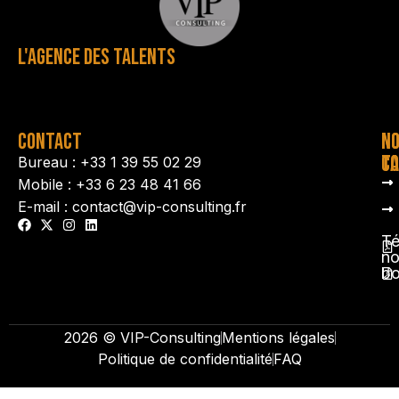
L'AGENCE DES TALENTS
CONTACT
N
N
TA
CO
Bureau : +33 1 39 55 02 29
Mobile : +33 6 23 48 41 66
E-mail : contact@vip-consulting.fr
Té
no
b
2026 © VIP-Consulting
Mentions légales
Politique de confidentialité
FAQ