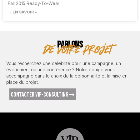
Fall 2015 Ready-To-Wear
→ EN SAVOIR +
PARLONS
de votre projet
Vous recherchez une célébrité pour une campagne, un
événement ou une conférence ? Notre équipe vous
accompagne dans le choix de la personnalité et la mise en
place du projet.
CONTACTER VIP-CONSULTING