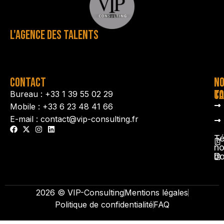
L'AGENCE DES TALENTS
CONTACT
N
N
TA
CO
Bureau : +33 1 39 55 02 29
Mobile : +33 6 23 48 41 66
E-mail : contact@vip-consulting.fr
Té
no
b
2026 © VIP-Consulting
Mentions légales
Politique de confidentialité
FAQ