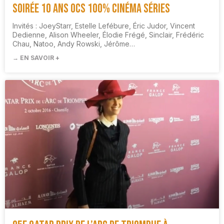
Soirée 10 ans OCS 100% Cinéma Séries
Invités : JoeyStarr, Estelle Lefébure, Éric Judor, Vincent
Dedienne, Alison Wheeler, Élodie Frégé, Sinclair, Frédéric
Chau, Natoo, Andy Rowski, Jérôme…
→ EN SAVOIR +