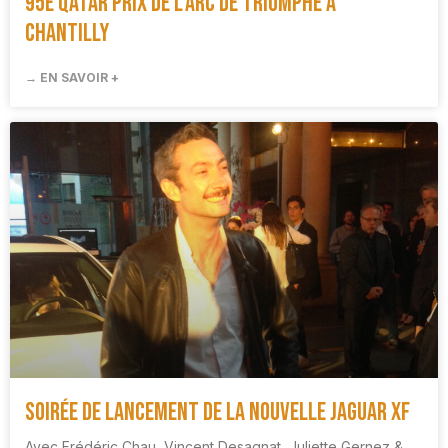
95e Qatar Prix de l’Arc de Triomphe à
Chantilly
→ EN SAVOIR +
Soirée de lancement de la nouvelle Jaguar XF
Avec Frédéric Chau, Vincent Desagnat, Juliette Gernez &