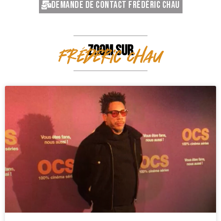
Demande de contact Frédéric Chau
ZOOM SUR
Frédéric Chau