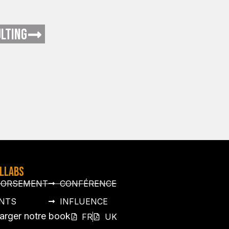
LTING
OLLABS
DORSEMENT
CONFÉRENCE
NTS
INFLUENCE
arger notre book
FR
UK