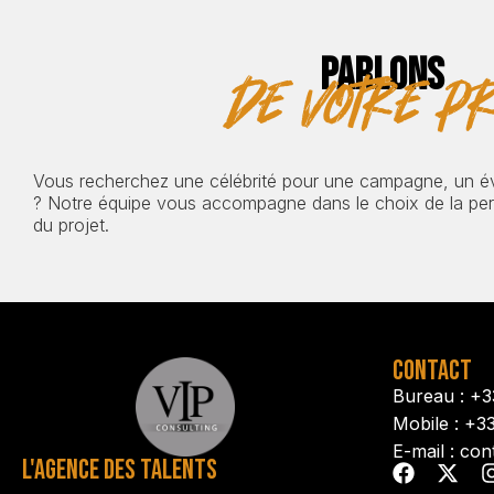
PARLONS
de votre pr
Vous recherchez une célébrité pour une campagne, un 
? Notre équipe vous accompagne dans le choix de la pers
du projet.
CONTACT
Bureau : +3
Mobile : +3
E-mail : con
L'AGENCE DES TALENTS