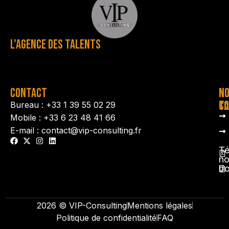
L'AGENCE DES TALENTS
CONTACT
N
N
TA
CO
Bureau : +33 1 39 55 02 29
Mobile : +33 6 23 48 41 66
E-mail : contact@vip-consulting.fr
Té
no
b
2026 © VIP-Consulting
Mentions légales
Politique de confidentialité
FAQ