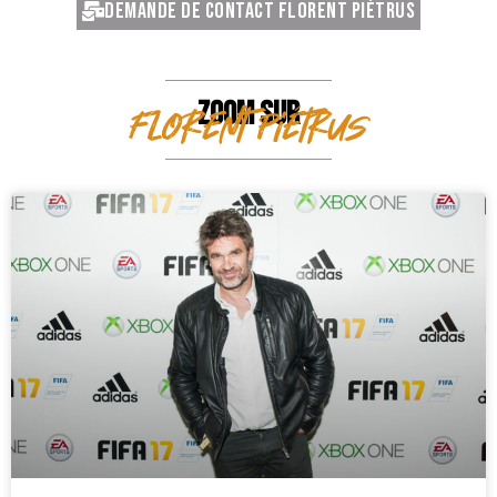
Demande de contact Florent Piétrus
ZOOM SUR
Florent Piétrus