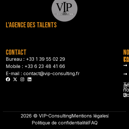
L'AGENCE DES TALENTS
CONTACT
N
N
TA
CO
Bureau : +33 1 39 55 02 29
Mobile : +33 6 23 48 41 66
E-mail : contact@vip-consulting.fr
Té
no
b
2026 © VIP-Consulting
Mentions légales
Politique de confidentialité
FAQ