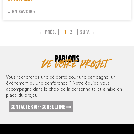
→ EN SAVOIR +
← Préc. |
1
2
| Suiv.→
PARLONS
de votre projet
Vous recherchez une célébrité pour une campagne, un
événement ou une conférence ? Notre équipe vous
accompagne dans le choix de la personnalité et la mise en
place du projet.
CONTACTER VIP-CONSULTING