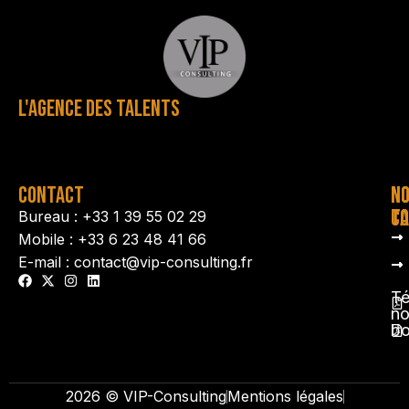
L'AGENCE DES TALENTS
CONTACT
N
N
TA
CO
Bureau : +33 1 39 55 02 29
Mobile : +33 6 23 48 41 66
E-mail : contact@vip-consulting.fr
Té
no
b
2026 © VIP-Consulting
Mentions légales