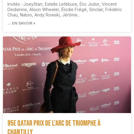
Invités : JoeyStarr, Estelle Lefébure, Éric Judor, Vincent
Dedienne, Alison Wheeler, Élodie Frégé, Sinclair, Frédéric
Chau, Natoo, Andy Rowski, Jérôme…
→ EN SAVOIR +
95e Qatar Prix de l’Arc de Triomphe à
Chantilly