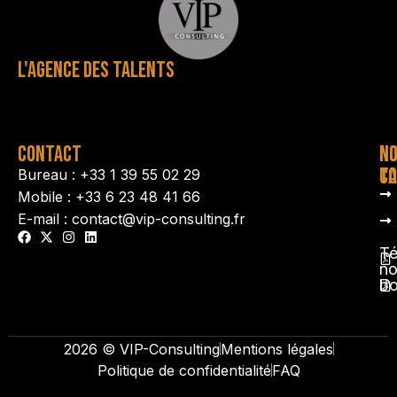
L'AGENCE DES TALENTS
CONTACT
N
N
TA
CO
Bureau : +33 1 39 55 02 29
Mobile : +33 6 23 48 41 66
E-mail : contact@vip-consulting.fr
Té
no
b
2026 © VIP-Consulting
Mentions légales
Politique de confidentialité
FAQ