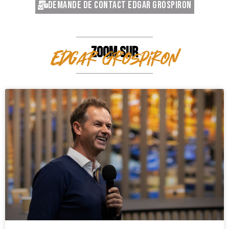
Demande de contact Edgar Grospiron
ZOOM SUR
Edgar Grospiron