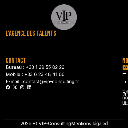
L'AGENCE DES TALENTS
CONTACT
N
N
TA
CO
Bureau : +33 1 39 55 02 29
Mobile : +33 6 23 48 41 66
E-mail : contact@vip-consulting.fr
Té
no
b
2026 © VIP-Consulting
Mentions légales