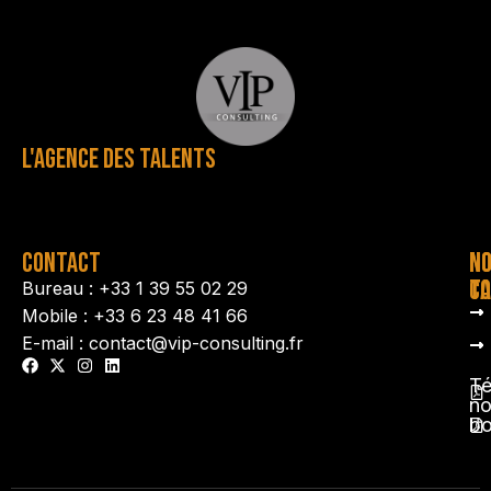
L'AGENCE DES TALENTS
CONTACT
N
N
TA
CO
Bureau : +33 1 39 55 02 29
Mobile : +33 6 23 48 41 66
E-mail : contact@vip-consulting.fr
Té
no
b