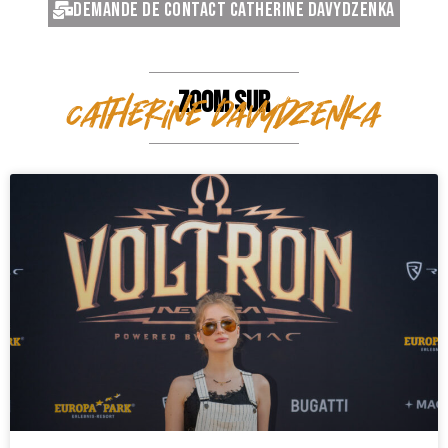
Demande de contact Catherine Davydzenka
ZOOM SUR
Catherine Davydzenka