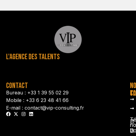
L'AGENCE DES TALENTS
CONTACT
N
N
TA
CO
Bureau : +33 1 39 55 02 29
Mobile : +33 6 23 48 41 66
E-mail : contact@vip-consulting.fr
Té
no
b