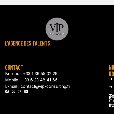
L'AGENCE DES TALENTS
CONTACT
N
N
TA
CO
Bureau : +33 1 39 55 02 29
Mobile : +33 6 23 48 41 66
E-mail : contact@vip-consulting.fr
Té
no
b