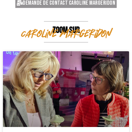
Demande de contact Caroline Margeridon
ZOOM SUR
Caroline Margeridon