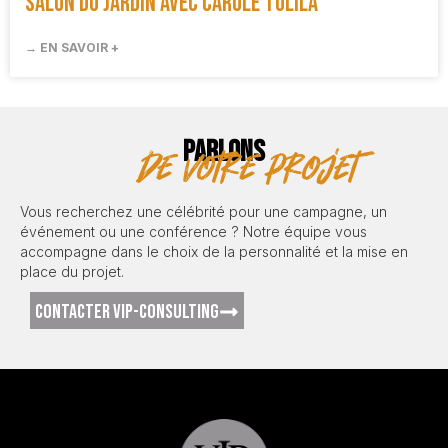
Salon du jardin avec Carole Tolila
→ EN SAVOIR +
PARLONS
de votre projet
Vous recherchez une célébrité pour une campagne, un
événement ou une conférence ? Notre équipe vous
accompagne dans le choix de la personnalité et la mise en
place du projet.
CONTACTER VIP-CONSULTING