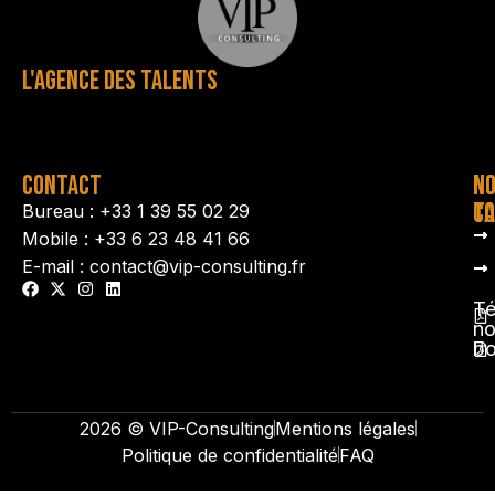
L'AGENCE DES TALENTS
CONTACT
N
N
TA
CO
Bureau : +33 1 39 55 02 29
Mobile : +33 6 23 48 41 66
E-mail : contact@vip-consulting.fr
Té
no
b
2026 © VIP-Consulting
Mentions légales
Politique de confidentialité
FAQ