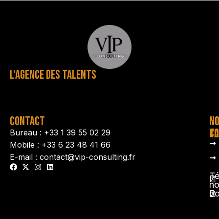
L'AGENCE DES TALENTS
CONTACT
N
N
TA
CO
Bureau : +33 1 39 55 02 29
Mobile : +33 6 23 48 41 66
E-mail : contact@vip-consulting.fr
Té
no
b