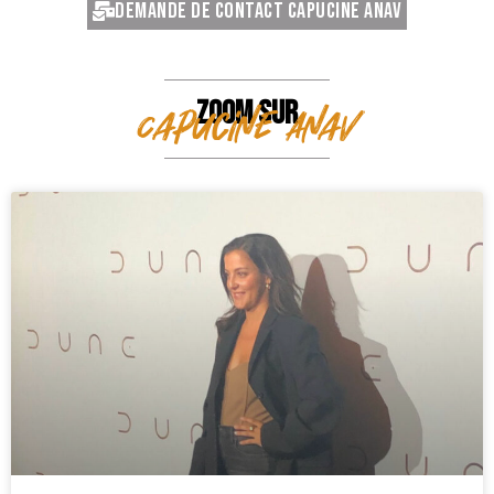
Demande de contact Capucine Anav
ZOOM SUR
Capucine Anav