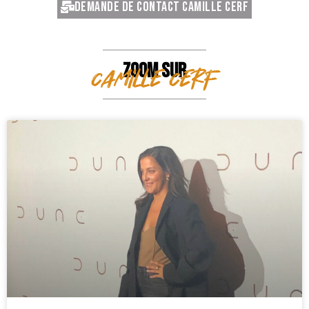
Demande de contact Camille Cerf
ZOOM SUR
Camille Cerf