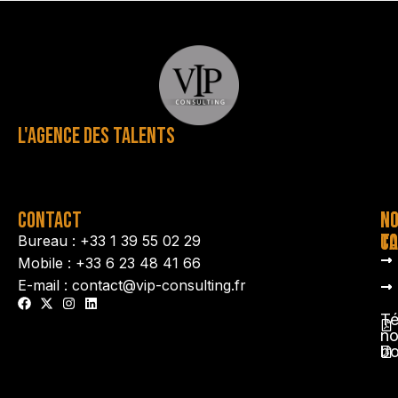
L'AGENCE DES TALENTS
CONTACT
N
N
TA
CO
Bureau : +33 1 39 55 02 29
Mobile : +33 6 23 48 41 66
E-mail : contact@vip-consulting.fr
Té
no
b