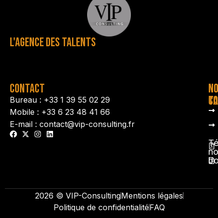
L'AGENCE DES TALENTS
CONTACT
N
N
TA
CO
Bureau : +33 1 39 55 02 29
Mobile : +33 6 23 48 41 66
E-mail : contact@vip-consulting.fr
Té
no
b
2026 © VIP-Consulting
Mentions légales
Politique de confidentialité
FAQ