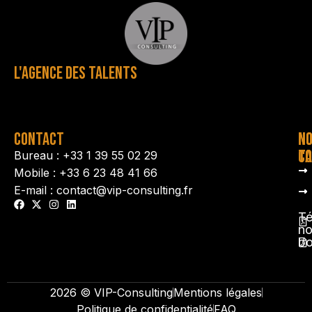
L'AGENCE DES TALENTS
CONTACT
N
N
TA
CO
Bureau : +33 1 39 55 02 29
Mobile : +33 6 23 48 41 66
E-mail : contact@vip-consulting.fr
Té
no
b
2026 © VIP-Consulting
Mentions légales
Politique de confidentialité
FAQ