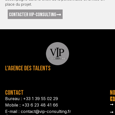
place du projet.
CONTACTER VIP-CONSULTING
L'AGENCE DES TALENTS
CONTACT
N
N
TA
CO
Bureau : +33 1 39 55 02 29
Mobile : +33 6 23 48 41 66
E-mail : contact@vip-consulting.fr