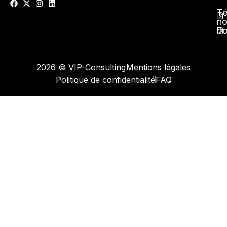
Té
no
b
2026 © VIP-Consulting
Mentions légales
Politique de confidentialité
FAQ