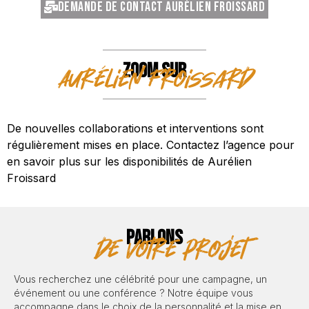
Demande de contact Aurélien Froissard
ZOOM SUR
Aurélien Froissard
De nouvelles collaborations et interventions sont
régulièrement mises en place. Contactez l’agence pour
en savoir plus sur les disponibilités de Aurélien
Froissard
PARLONS
de votre projet
Vous recherchez une célébrité pour une campagne, un
événement ou une conférence ? Notre équipe vous
accompagne dans le choix de la personnalité et la mise en