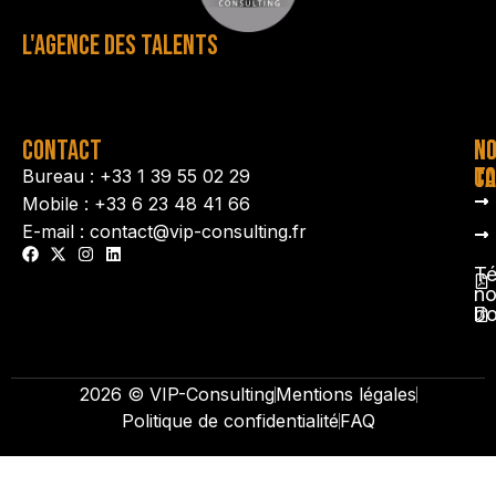
L'AGENCE DES TALENTS
CONTACT
N
N
TA
CO
Bureau : +33 1 39 55 02 29
Mobile : +33 6 23 48 41 66
E-mail : contact@vip-consulting.fr
Té
no
b
2026 © VIP-Consulting
Mentions légales
Politique de confidentialité
FAQ