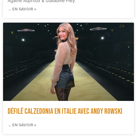
Agathe Auproux & Guillaume Pley.
→ EN SAVOIR +
Défilé Calzedonia en Italie avec Andy Rowski
→ EN SAVOIR +