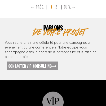
← Préc. |
1
2
| Suiv.→
PARLONS
de votre projet
Vous recherchez une célébrité pour une campagne, un
événement ou une conférence ? Notre équipe vous
accompagne dans le choix de la personnalité et la mise en
place du projet.
CONTACTER VIP-CONSULTING