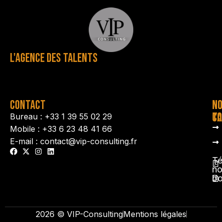
L'AGENCE DES TALENTS
CONTACT
N
N
TA
CO
Bureau : +33 1 39 55 02 29
Mobile : +33 6 23 48 41 66
E-mail : contact@vip-consulting.fr
Té
no
b
2026 © VIP-Consulting
Mentions légales