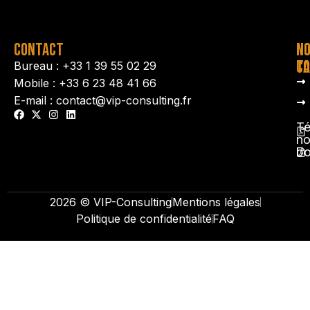
CONTACT
N
N
TA
CO
Bureau : +33 1 39 55 02 29
Mobile : +33 6 23 48 41 66
E-mail : contact@vip-consulting.fr
Té
no
b
2026 © VIP-Consulting
Mentions légales
Politique de confidentialité
FAQ