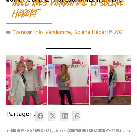
avec Inès Vandamme et Solène
Hébert
Events
Inès Vandamme
,
Solène Hébert
2021
Partager :
Dîner parisien avec François Berléand
Convention chez Disney – Animation Margot Laffite