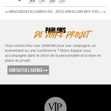
Ambassadeurs de la BMW i3 lors de la soirée Electric Night
Défilé John Galliano AW14-15 de la Fashion Week 2015
PARLONS
de votre projet
Vous recherchez une célébrité pour une campagne, un
événement ou une conférence ? Notre équipe vous
accompagne dans le choix de la personnalité et la mise en
place du projet.
CONTACTER L'AGENCE