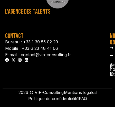
L'AGENCE DES TALENTS
CONTACT
N
N
TA
CO
Bureau : +33 1 39 55 02 29
Mobile : +33 6 23 48 41 66
E-mail : contact@vip-consulting.fr
Té
no
b
2026 © VIP-Consulting
Mentions légales
Politique de confidentialité
FAQ