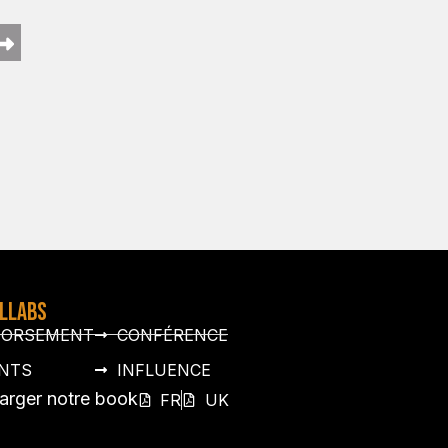
OLLABS
DORSEMENT
CONFÉRENCE
NTS
INFLUENCE
arger notre book
FR
UK