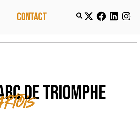
Contact
’Arc de Triomphe
artois