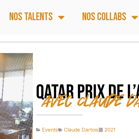
Nos talents
Nos collabs
Qatar Prix de l
avec Claude D
Events
Claude Dartois
2021