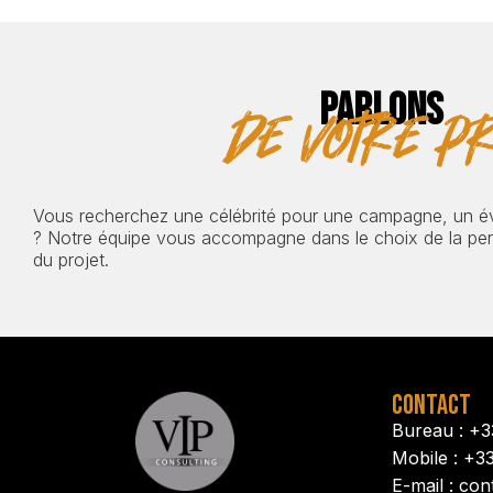
PARLONS
de votre pr
Vous recherchez une célébrité pour une campagne, un 
? Notre équipe vous accompagne dans le choix de la pers
du projet.
CONTACT
Bureau : +3
Mobile : +3
E-mail : con