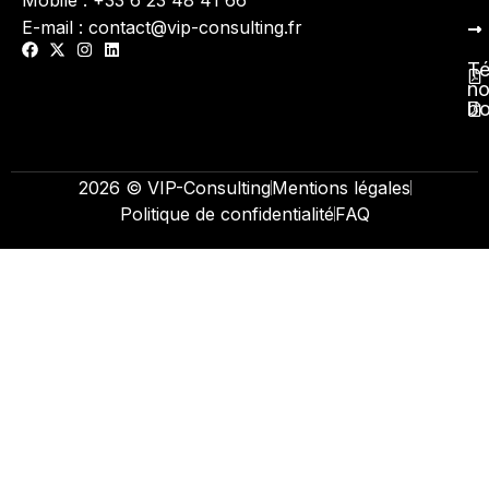
E-mail : contact@vip-consulting.fr
Té
no
b
2026 © VIP-Consulting
Mentions légales
Politique de confidentialité
FAQ