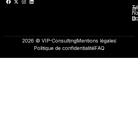
Té
no
b
2026 © VIP-Consulting
Mentions légales
Politique de confidentialité
FAQ