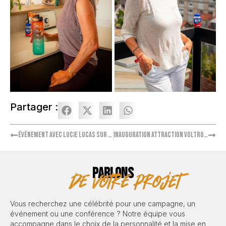
Partager :
Évènement avec Lucie Lucas sur le tournage Ilek
Inauguration attraction Voltron avec Catherine Davydzenka
PARLONS
de votre projet
Vous recherchez une célébrité pour une campagne, un
événement ou une conférence ? Notre équipe vous
accompagne dans le choix de la personnalité et la mise en