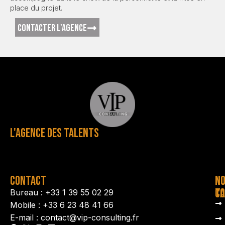
place du projet.
CONTACTER L'AGENCE
L'AGENCE DES TALENTS
CONTACT
N
N
TA
CO
Bureau : +33 1 39 55 02 29
Mobile : +33 6 23 48 41 66
E-mail : contact@vip-consulting.fr