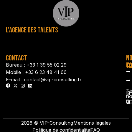
L'AGENCE DES TALENTS
CONTACT
N
N
TA
CO
Bureau : +33 1 39 55 02 29
Mobile : +33 6 23 48 41 66
E-mail : contact@vip-consulting.fr
Té
no
b
2026 © VIP-Consulting
Mentions légales
Politique de confidentialité
FAQ