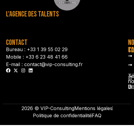
L'AGENCE DES TALENTS
CONTACT
N
N
TA
CO
Bureau : +33 1 39 55 02 29
Mobile : +33 6 23 48 41 66
E-mail : contact@vip-consulting.fr
Té
no
b
2026 © VIP-Consulting
Mentions légales
Politique de confidentialité
FAQ