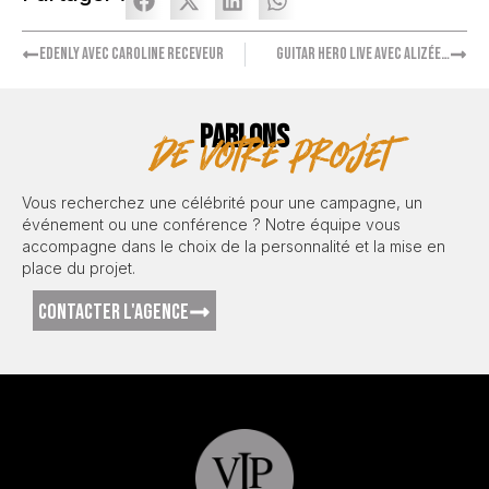
Edenly avec Caroline Receveur
Guitar Hero Live Avec Alizée…
PARLONS
de votre projet
Vous recherchez une célébrité pour une campagne, un
événement ou une conférence ? Notre équipe vous
accompagne dans le choix de la personnalité et la mise en
place du projet.
CONTACTER L'AGENCE