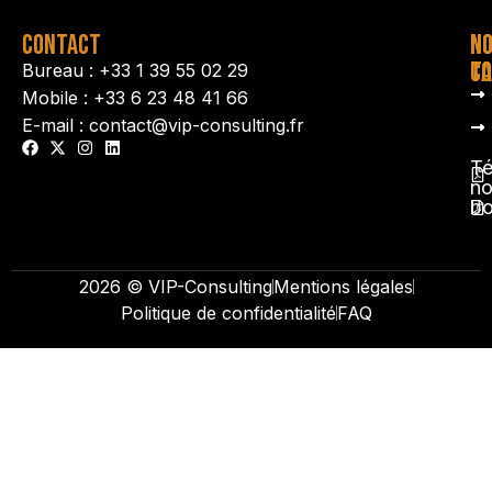
CONTACT
N
N
TA
CO
Bureau : +33 1 39 55 02 29
Mobile : +33 6 23 48 41 66
E-mail : contact@vip-consulting.fr
Té
no
b
2026 © VIP-Consulting
Mentions légales
Politique de confidentialité
FAQ