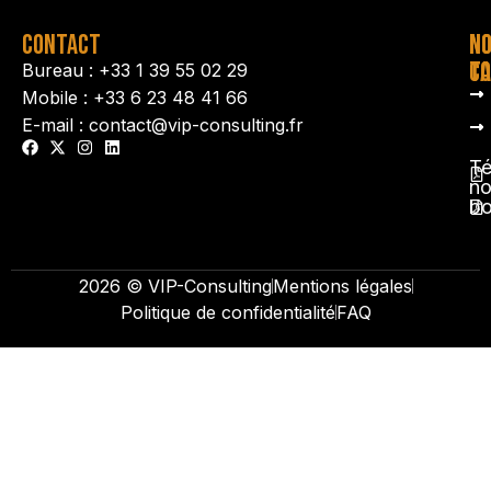
CONTACT
N
N
TA
CO
Bureau : +33 1 39 55 02 29
Mobile : +33 6 23 48 41 66
E-mail : contact@vip-consulting.fr
Té
no
b
2026 © VIP-Consulting
Mentions légales
Politique de confidentialité
FAQ