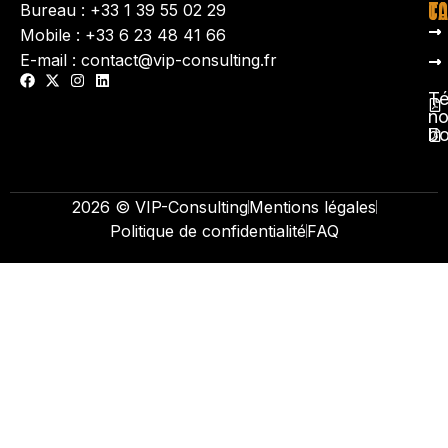
TA
CO
Bureau : +33 1 39 55 02 29
Mobile : +33 6 23 48 41 66
E-mail : contact@vip-consulting.fr
Té
no
b
2026 © VIP-Consulting
Mentions légales
Politique de confidentialité
FAQ