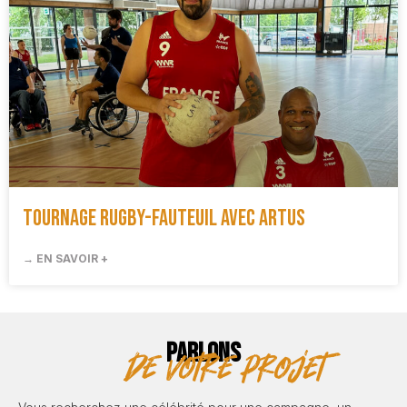
Tournage rugby-fauteuil avec Artus
→ EN SAVOIR +
PARLONS
de votre projet