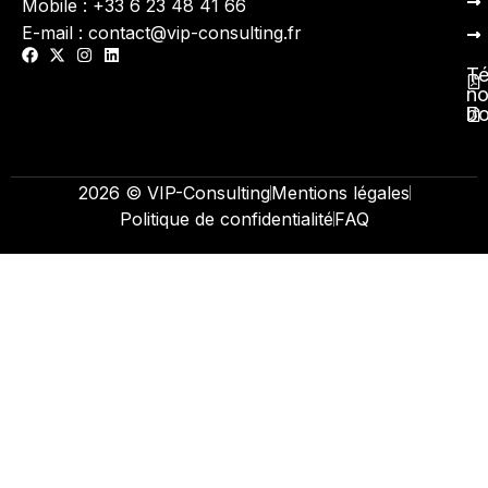
Mobile : +33 6 23 48 41 66
E-mail : contact@vip-consulting.fr
Té
no
b
2026 © VIP-Consulting
Mentions légales
Politique de confidentialité
FAQ