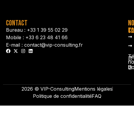
CONTACT
N
N
TA
CO
Bureau : +33 1 39 55 02 29
Mobile : +33 6 23 48 41 66
E-mail : contact@vip-consulting.fr
Té
no
b
2026 © VIP-Consulting
Mentions légales
Politique de confidentialité
FAQ