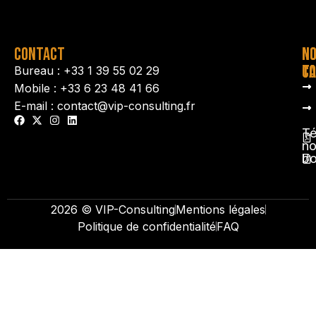
CONTACT
N
N
TA
CO
Bureau : +33 1 39 55 02 29
Mobile : +33 6 23 48 41 66
E-mail : contact@vip-consulting.fr
Té
no
b
2026 © VIP-Consulting
Mentions légales
Politique de confidentialité
FAQ