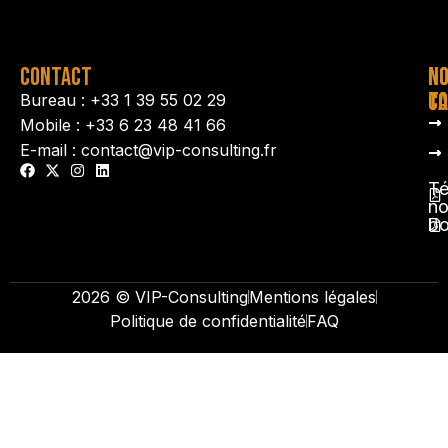
CONTACT
N
N
TA
CO
Bureau : +33 1 39 55 02 29
Mobile : +33 6 23 48 41 66
E-mail : contact@vip-consulting.fr
Té
no
b
2026 © VIP-Consulting
Mentions légales
Politique de confidentialité
FAQ