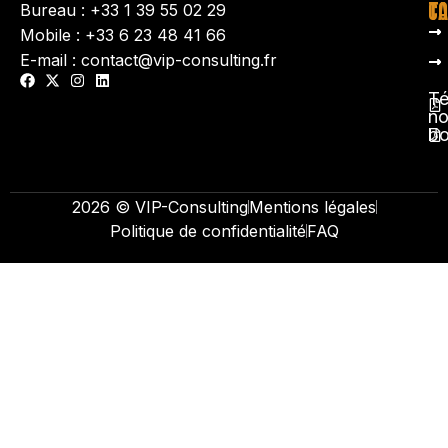
TA
CO
Bureau : +33 1 39 55 02 29
Mobile : +33 6 23 48 41 66
E-mail : contact@vip-consulting.fr
Té
no
b
2026 © VIP-Consulting
Mentions légales
Politique de confidentialité
FAQ