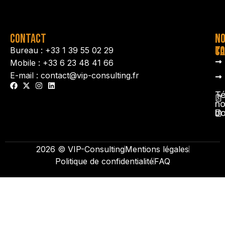
CONTACT
N
N
TA
CO
Bureau : +33 1 39 55 02 29
Mobile : +33 6 23 48 41 66
E-mail : contact@vip-consulting.fr
Té
no
b
2026 © VIP-Consulting
Mentions légales
Politique de confidentialité
FAQ